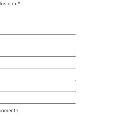
ados con
*
 comente.