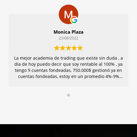
Monica Plaza
23/08/2022
La mejor academia de trading que existe sin duda , a
día de hoy puedo decir que soy rentable al 100% , ya
tengo 9 cuentas fondeadas, 750.000$ gestionó ya en
cuentas fondeadas, estoy en un promedio 4%-9%
mensual. Tras 1 año y medio con el acompañamiento
de todo el equipo, la atención ha sido de fantástico,
no tengo palabras para describir su infinita
paciencia conmigo. Son verdaderos profesionales del
trading y de la educación. Os lo recomiendo a todos