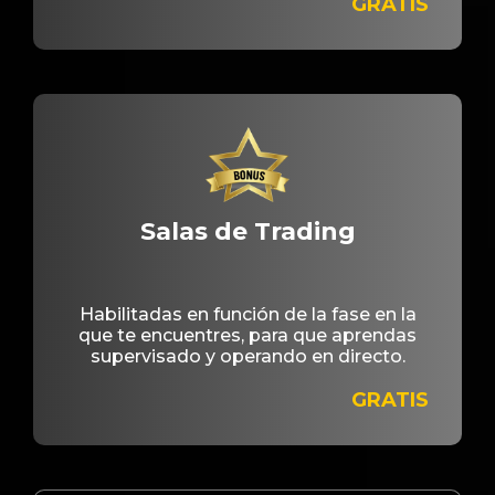
GRATIS
Salas de Trading
Habilitadas en función de la fase en la
que te encuentres, para que aprendas
supervisado y operando en directo.
GRATIS