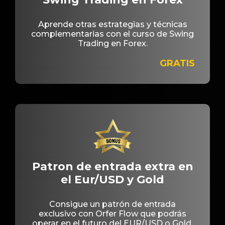
Aprende otras estrategias y técnicas
complementarias con el curso de Swing
Trading en Forex.
GRATIS
Patron de entrada extra en
el Eur/USD y Gold
Consigue un patrón de entrada
exclusivo con Orfer Flow que podrás
operar en el futuro del EUR/USD o Gold.