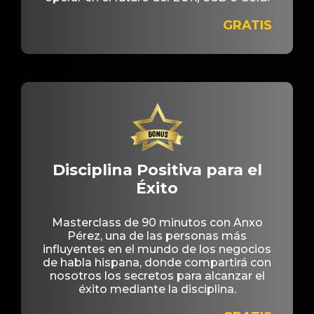
GRATIS
Disciplina Positiva para el
Éxito
Masterclass de 90 minutos con Anxo
Pérez, una de las personas más
influyentes en el mundo de los negocios
de habla hispana, donde compartirá con
nosotros los secretos para alcanzar el
éxito mediante la disciplina.