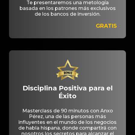
Te presentaremos una metología
basada en los patrones más exclusivos
de los bancos de inversión.
GRATIS
Disciplina Positiva para el
Éxito
Masterclass de 90 minutos con Anxo
Pérez, una de las personas más
influyentes en el mundo de los negocios
de habla hispana, donde compartirá con
nosotros los secretos para alcanzar el