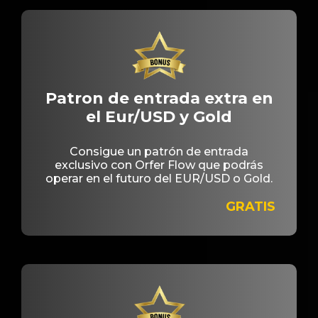
Patron de entrada extra en
el Eur/USD y Gold
Consigue un patrón de entrada
exclusivo con Orfer Flow que podrás
operar en el futuro del EUR/USD o Gold.
GRATIS