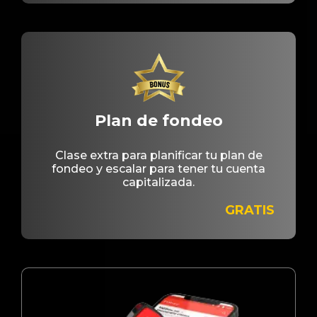
Plan de fondeo
Clase extra para planificar tu plan de
fondeo y escalar para tener tu cuenta
capitalizada.
GRATIS