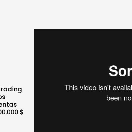
Trading
os
entas
00.000 $