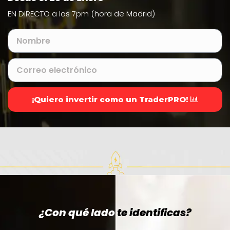
EN DIRECTO a las 7pm (hora de Madrid)
¡Quiero invertir como un TraderPRO!
¿Con qué lado
te identificas?