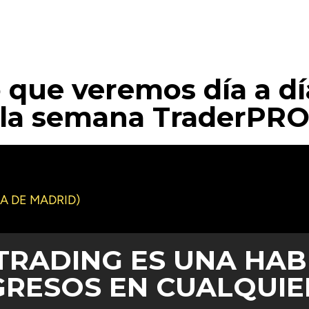
o que veremos día a d
la semana TraderPR
A DE MADRID)
TRADING ES UNA HAB
GRESOS EN CUALQUI