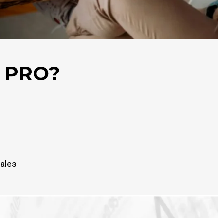
r PRO?
nales