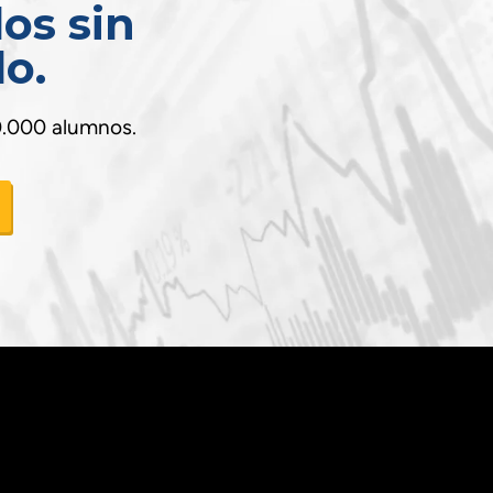
os sin
o.
20.000 alumnos.