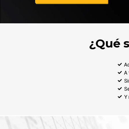
¿Qué s
Ad
A 
Si
S
Y 