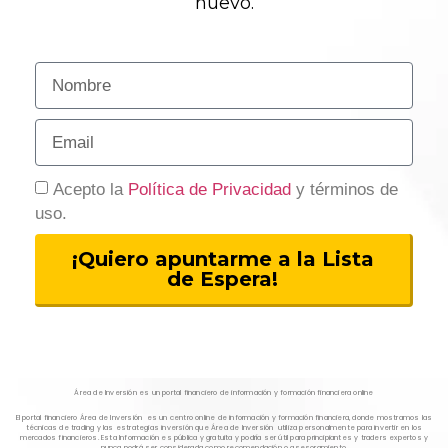
nuevo.
Acepto la
Política de Privacidad
y términos de
uso.
¡Quiero apuntarme a la Lista
de Espera!
Área de Inversión es un portal financiero de información y formación financiera online
El portal financiero Área de Inversión es un centro online de información y formación financiera, donde mostramos las
técnicas de trading y las estrategias inversión que Área de Inversión utiliza personalmente para invertir en los
mercados financieros. Esta Información es pública y gratuita y podría ser útil para principiantes y traders expertos y
nunca podrá ser considerada como recomendación o asesoramiento.